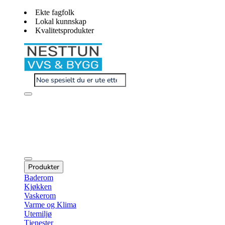
Ekte fagfolk
Lokal kunnskap
Kvalitetsprodukter
Produkter
Baderom
Kjøkken
Vaskerom
Varme og Klima
Utemiljø
Tjenester