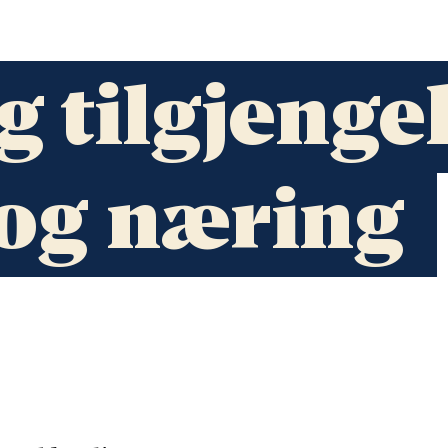
og tilgjenge
g og næring