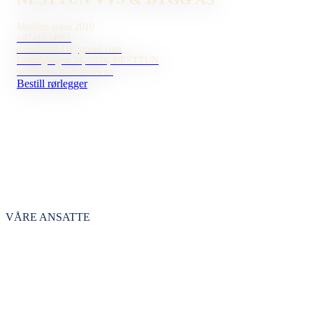
Medlem siden 2019
+4741234661
danielsen4.18@gmail.com
Ulsmågvegen 24, 5224, NESTTUN
nettbutikk.nesttunvvs.no
Bestill rørlegger
VÅRE ANSATTE