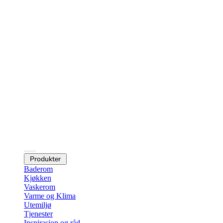
Produkter
Baderom
Kjøkken
Vaskerom
Varme og Klima
Utemiljø
Tjenester
Inspirasjon og råd