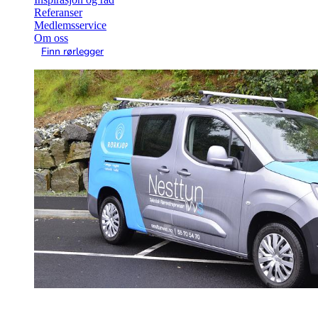
Referanser
Medlemsservice
Om oss
Finn rørlegger