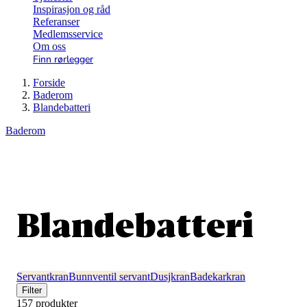
Inspirasjon og råd
Referanser
Medlemsservice
Om oss
Finn rørlegger
Forside
Baderom
Blandebatteri
Baderom
Blandebatteri
Servantkran
Bunnventil servant
Dusjkran
Badekarkran
Filter
157 produkter