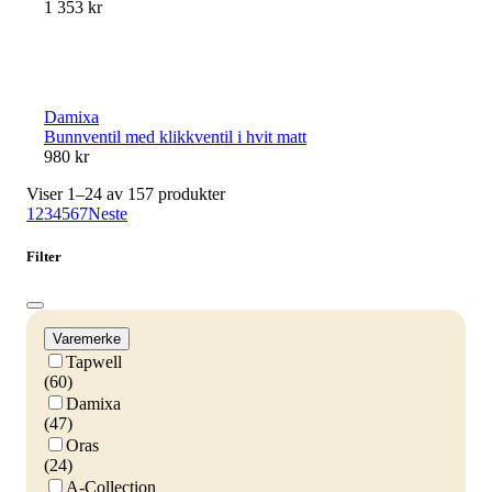
1 353 kr
Damixa
Bunnventil med klikkventil i hvit matt
980 kr
Viser 1–24 av 157 produkter
1
2
3
4
5
6
7
Neste
Filter
Varemerke
Tapwell
(60)
Damixa
(47)
Oras
(24)
A-Collection