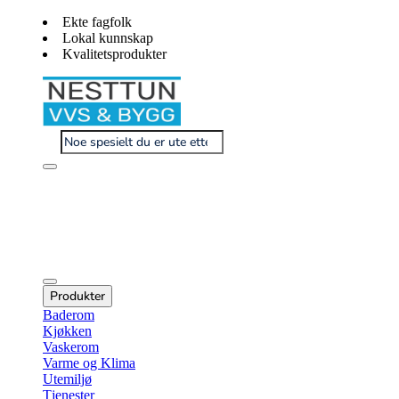
Ekte fagfolk
Lokal kunnskap
Kvalitetsprodukter
Produkter
Baderom
Kjøkken
Vaskerom
Varme og Klima
Utemiljø
Tjenester