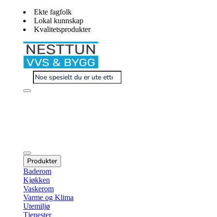
Ekte fagfolk
Lokal kunnskap
Kvalitetsprodukter
Produkter
Baderom
Kjøkken
Vaskerom
Varme og Klima
Utemiljø
Tjenester