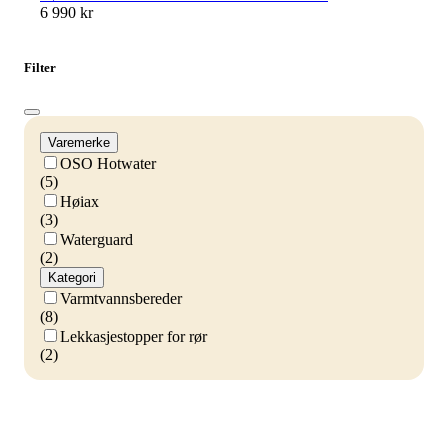
6 990 kr
Filter
Varemerke
OSO Hotwater
(5)
Høiax
(3)
Waterguard
(2)
Kategori
Varmtvannsbereder
(8)
Lekkasjestopper for rør
(2)