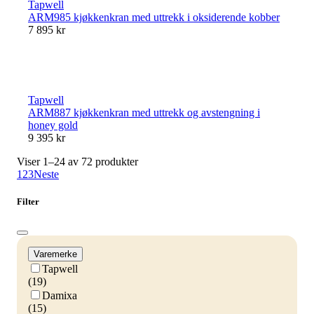
Tapwell
ARM985 kjøkkenkran med uttrekk i oksiderende kobber
7 895 kr
Tapwell
ARM887 kjøkkenkran med uttrekk og avstengning i
honey gold
9 395 kr
Viser 1–24 av 72 produkter
1
2
3
Neste
Filter
Varemerke
Tapwell
(19)
Damixa
(15)