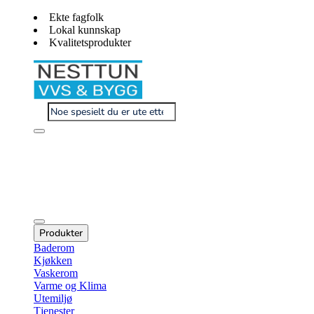
Ekte fagfolk
Lokal kunnskap
Kvalitetsprodukter
Produkter
Baderom
Kjøkken
Vaskerom
Varme og Klima
Utemiljø
Tjenester