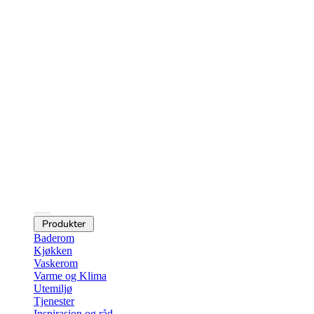
Produkter
Baderom
Kjøkken
Vaskerom
Varme og Klima
Utemiljø
Tjenester
Inspirasjon og råd