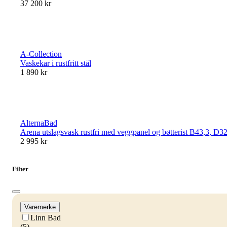
37 200 kr
A-Collection
Vaskekar i rustfritt stål
1 890 kr
AlternaBad
Arena utslagsvask rustfri med veggpanel og bøtterist B43,3, D3
2 995 kr
Filter
Varemerke
Linn Bad
(5)