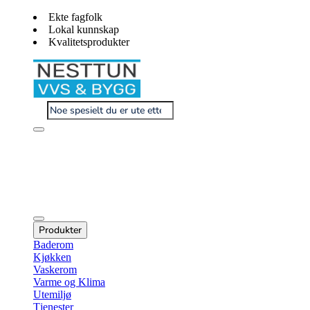
Ekte fagfolk
Lokal kunnskap
Kvalitetsprodukter
Produkter
Baderom
Kjøkken
Vaskerom
Varme og Klima
Utemiljø
Tjenester