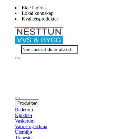
Ekte fagfolk
Lokal kunnskap
Kvalitetsprodukter
Produkter
Baderom
Kjøkken
Vaskerom
Varme og Klima
Utemiljø
Tjenester