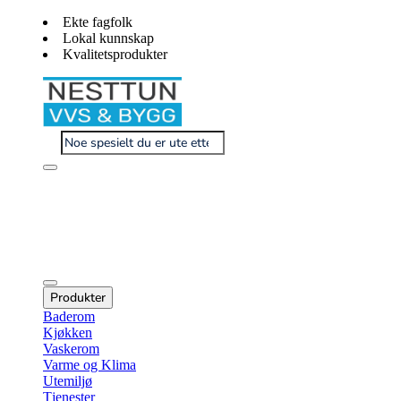
Ekte fagfolk
Lokal kunnskap
Kvalitetsprodukter
Produkter
Baderom
Kjøkken
Vaskerom
Varme og Klima
Utemiljø
Tjenester