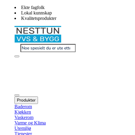
Ekte fagfolk
Lokal kunnskap
Kvalitetsprodukter
Produkter
Baderom
Kjøkken
Vaskerom
Varme og Klima
Utemiljø
Tjenester