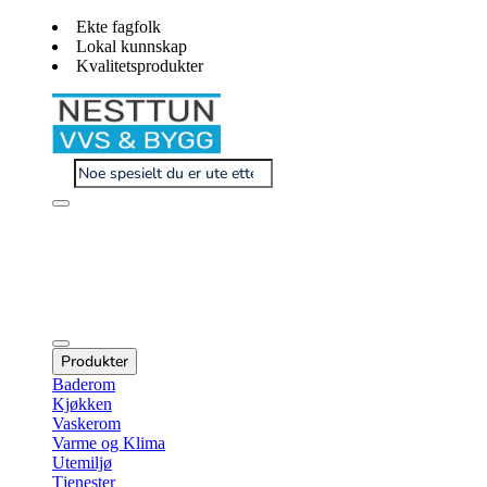
Ekte fagfolk
Lokal kunnskap
Kvalitetsprodukter
Produkter
Baderom
Kjøkken
Vaskerom
Varme og Klima
Utemiljø
Tjenester