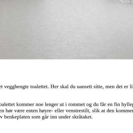
vegghengte toalettet. Her skal du uansett sitte, men det er li
t toalettet kommer noe lenger ut i rommet og du får en fin hyll
ten bør være enten høyre- eller venstrestilt, slik at den komm
av benkeplaten som går inn under skråtaket.