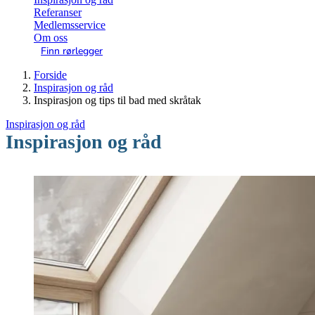
Referanser
Medlemsservice
Om oss
Finn rørlegger
Forside
Inspirasjon og råd
Inspirasjon og tips til bad med skråtak
Inspirasjon og råd
Inspirasjon og råd