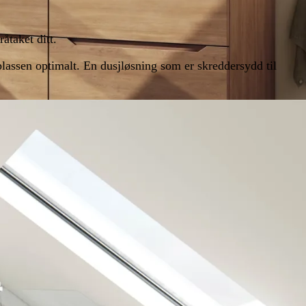
åtaket ditt.
plassen optimalt. En dusjløsning som er skreddersydd til