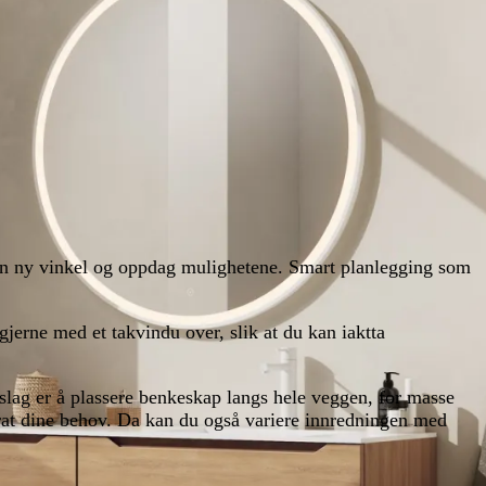
en ny vinkel og oppdag mulighetene. Smart planlegging som
gjerne med et takvindu over, slik at du kan iaktta
slag er å plassere benkeskap langs hele veggen, for masse
urat dine behov. Da kan du også variere innredningen med