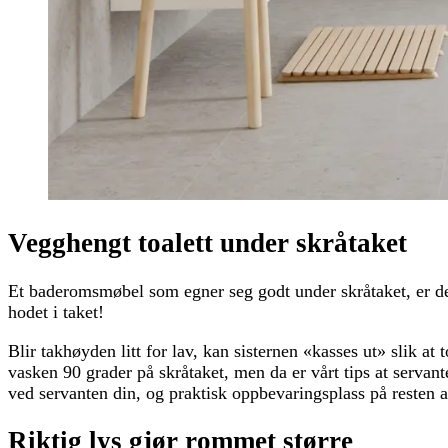
Vegghengt toalett under skråtaket
Et baderomsmøbel som egner seg godt under skråtaket, er det 
hodet i taket!
Blir takhøyden litt for lav, kan sisternen «kasses ut» slik a
vasken 90 grader på skråtaket, men da er vårt tips at servan
ved servanten din, og praktisk oppbevaringsplass på resten 
Riktig lys gjør rommet større