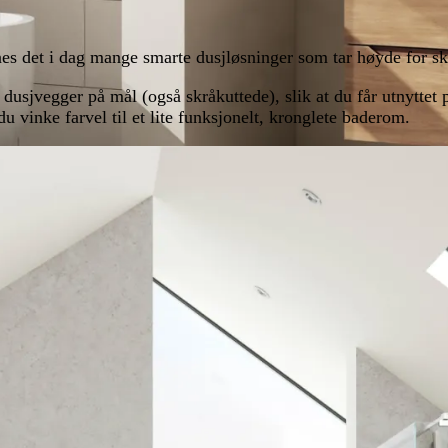
es det i dag mange smarte dusjløsninger som tar høyde for skr
usjvegger på mål (også skråkuttede), slik at du får utnyttet 
u vinke farvel til et lite funksjonelt, kronglete baderom.
 og tips til bad med skråtak