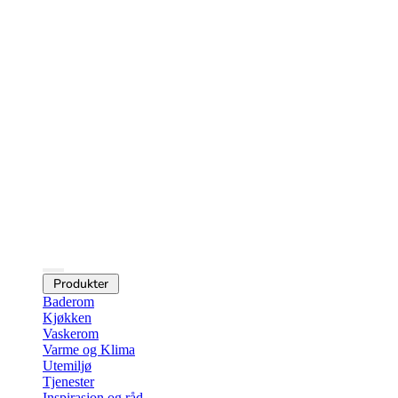
Produkter
Baderom
Kjøkken
Vaskerom
Varme og Klima
Utemiljø
Tjenester
Inspirasjon og råd