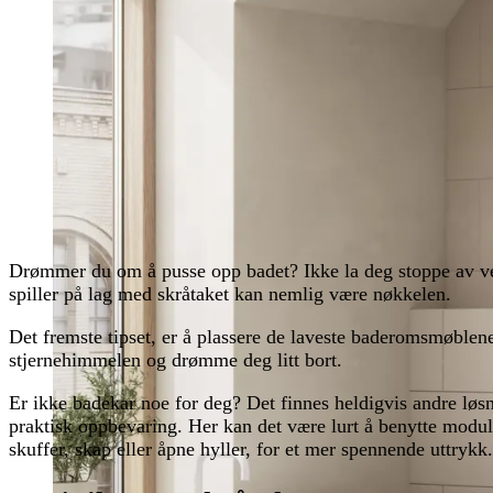
Drømmer du om å pusse opp badet? Ikke la deg stoppe av ve
spiller på lag med skråtaket kan nemlig være nøkkelen.
Det fremste tipset, er å plassere de laveste baderomsmøblene 
stjernehimmelen og drømme deg litt bort.
Er ikke badekar noe for deg? Det finnes heldigvis andre løs
praktisk oppbevaring. Her kan det være lurt å benytte modul
skuffer, skap eller åpne hyller, for et mer spennende uttrykk.