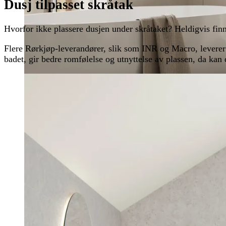
Dusj tilpasset skråtak
Hvorfor ikke plassere dusjen under skråtaket? Heldigvis finn
Flere Rørkjøp-leverandører, slik som INR og Macro, leverer d
badet, gir bedre romfølelse og utnyttelse av plassen, da kan d
Inspirasjon