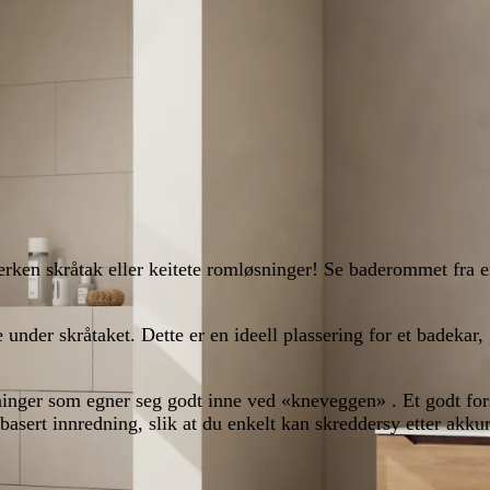
rken skråtak eller keitete romløsninger! Se baderommet fra 
under skråtaket. Dette er en ideell plassering for et badekar, 
ninger som egner seg godt inne ved «kneveggen» . Et godt for
basert innredning, slik at du enkelt kan skreddersy etter akk